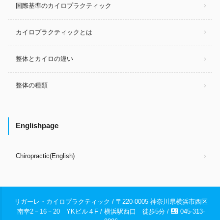
国際基準のカイロプラクティック
カイロプラクティックとは
整体とカイロの違い
整体の種類
Englishpage
Chiropractic(English)
リガーレ・カイロプラクティック / 〒220-0005 神奈川県横浜市西区
contact_phone
南幸2－16－20 YKビル４F / 横浜駅西口 徒歩5分 /
045-313-