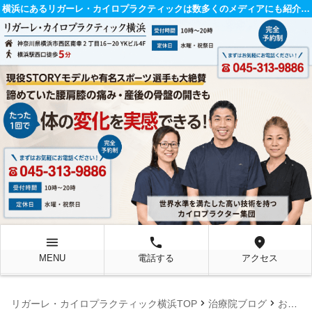
横浜にあるリガーレ・カイロプラクティックは数多くのメディアにも紹介されている整体院です。
menu
local_phone
location_on
MENU
電話する
アクセス
chevron_right
chevron_right
リガーレ・カイロプラクティック横浜TOP
治療院ブログ
お知らせ