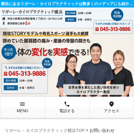
横浜にあるリガーレ・カイロプラクティックは数多くのメディアにも紹介されている整体院です。
menu
local_phone
location_on
MENU
電話する
アクセス
chevron_right
リガーレ・カイロプラクティック横浜TOP
お問い合わせ