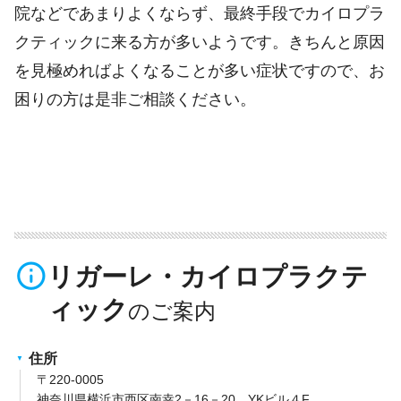
院などであまりよくならず、最終手段でカイロプラ
クティックに来る方が多いようです。きちんと原因
を見極めればよくなることが多い症状ですので、お
困りの方は是非ご相談ください。
info_outline
リガーレ・カイロプラクテ
ィック
住所
〒220-0005
神奈川県横浜市西区南幸2－16－20 YKビル４F