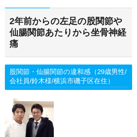
2年前からの左足の股関節や
仙腸関節あたりから坐骨神経
痛
股関節・仙腸関節の違和感（29歳男性/
会社員/鈴木様/横浜市磯子区在住）