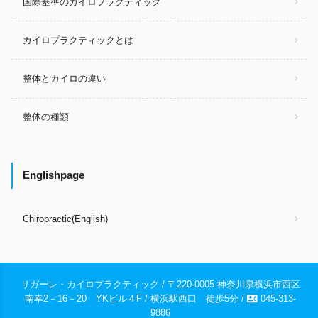
国際基準のカイロプラクティック
カイロプラクティックとは
整体とカイロの違い
整体の種類
Englishpage
Chiropractic(English)
リガーレ・カイロプラクティック / 〒220-0005 神奈川県横浜市西区
contact_phone
南幸2－16－20 YKビル４F / 横浜駅西口 徒歩5分 /
045-313-
9886