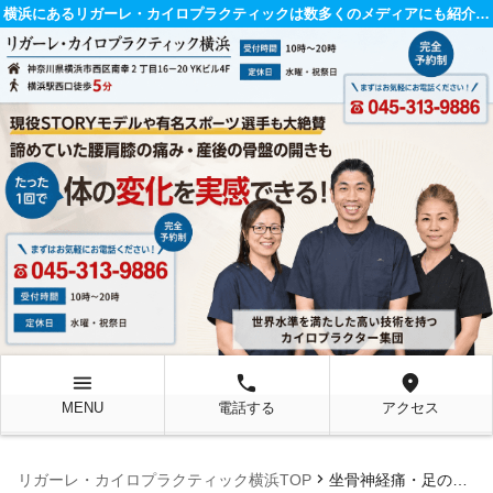
横浜にあるリガーレ・カイロプラクティックは数多くのメディアにも紹介されている整体院です。
menu
local_phone
location_on
MENU
電話する
アクセス
chevron_right
リガーレ・カイロプラクティック横浜TOP
坐骨神経痛・足のしびれについて