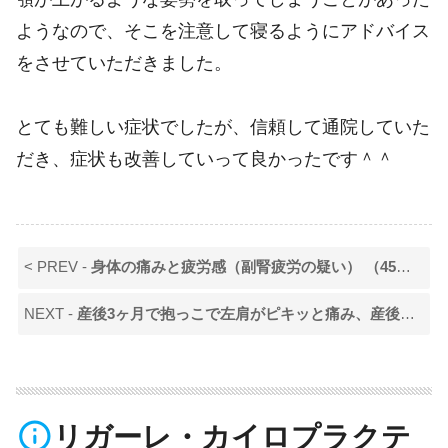
ようなので、そこを注意して寝るようにアドバイス
をさせていただきました。
とても難しい症状でしたが、信頼して通院していた
だき、症状も改善していって良かったです＾＾
< PREV -
身体の痛みと疲労感（副腎疲労の疑い） （45歳 /男性 /横浜市在住）
NEXT -
産後3ヶ月で抱っこで左肩がピキッと痛み、産後の骨盤の開きが気になる
info_outline
リガーレ・カイロプラクテ