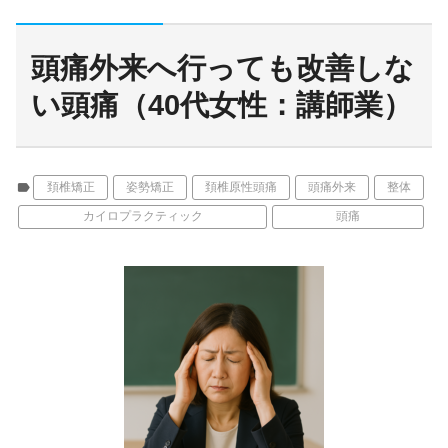
頭痛外来へ行っても改善しな
い頭痛（40代女性：講師業）
label
頚椎矯正
姿勢矯正
頚椎原性頭痛
頭痛外来
整体
カイロプラクティック
頭痛