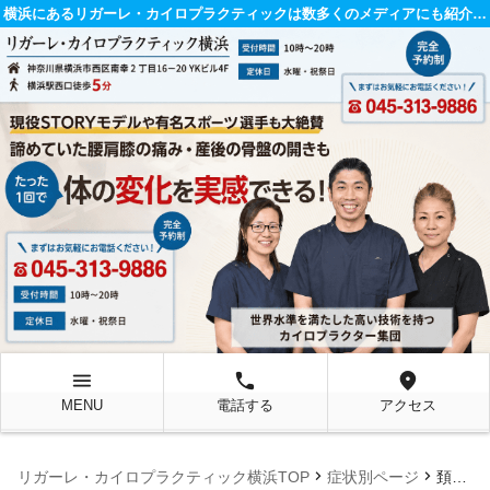
横浜にあるリガーレ・カイロプラクティックは数多くのメディアにも紹介されている整体院です。
menu
local_phone
location_on
MENU
電話する
アクセス
chevron_right
chevron_right
リガーレ・カイロプラクティック横浜TOP
症状別ページ
頚椎矯正, 姿勢矯正, 頚椎原性頭痛, 頭痛外来, 整体, カイロプラクティック, 頭痛