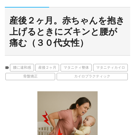
産後２ヶ月。赤ちゃんを抱き
上げるときにズキンと腰が
痛む（３０代女性）
label
腰に違和感
産後２ヶ月
マタニティ整体
マタニティカイロ
骨盤矯正
カイロプラクティック