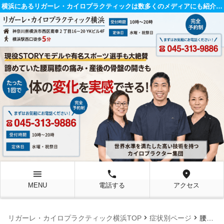
横浜にあるリガーレ・カイロプラクティックは数多くのメディアにも紹介されている整体院です。
menu
local_phone
location_on
MENU
電話する
アクセス
chevron_right
chevron_right
リガーレ・カイロプラクティック横浜TOP
症状別ページ
腰に違和感, 産後２ヶ月, マタニティ整体, マタニティカイロ, 骨盤矯正, カイロプラクティック