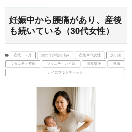
妊娠中から腰痛があり、産後
も続いている（30代女性）
label
産後一ヶ月
腰の付け根の痛み
産後30代女性
反り腰
マタニティ整体
マタニティカイロ
骨盤矯正
腰痛
カイロプラクティック