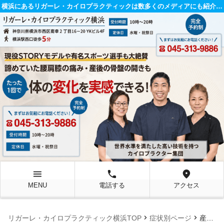
横浜にあるリガーレ・カイロプラクティックは数多くのメディアにも紹介されている整体院です。
menu
local_phone
location_on
MENU
電話する
アクセス
chevron_right
chevron_right
リガーレ・カイロプラクティック横浜TOP
症状別ページ
産後一ヶ月, 腰の付け根の痛み, 産後30代女性, 反り腰, マタニティ整体, マタニティカイロ, 骨盤矯正, 腰痛, カイロプラクティック