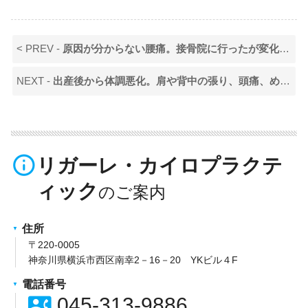
< PREV -
原因が分からない腰痛。接骨院に行ったが変化がなかった（３０代女性）
NEXT -
出産後から体調悪化。肩や背中の張り、頭痛、めまいなどが起こるようになった（30代女性）
info_outline
リガーレ・カイロプラクテ
ィック
住所
〒220-0005
神奈川県横浜市西区南幸2－16－20 YKビル４F
電話番号
contact_phone
045-313-9886