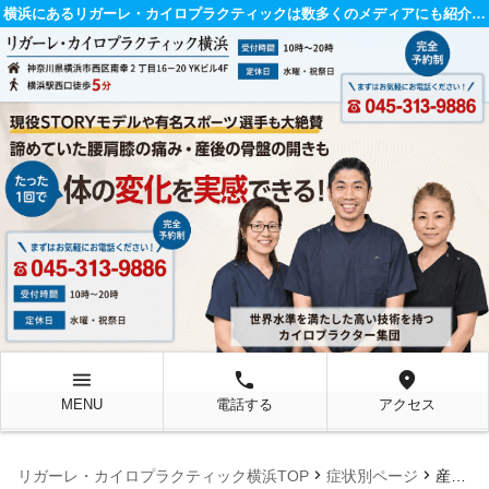
横浜にあるリガーレ・カイロプラクティックは数多くのメディアにも紹介されている整体院です。
menu
local_phone
location_on
MENU
電話する
アクセス
chevron_right
chevron_right
リガーレ・カイロプラクティック横浜TOP
症状別ページ
産後3ヶ月30代女性, お尻と太ももの張り, 股関節痛, 反り腰, マタニティ整体, マタニティカイロ, 骨盤矯正, カイロプラクティック