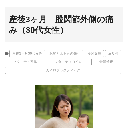
産後3ヶ月 股関節外側の痛
み（30代女性）
label
産後3ヶ月30代女性
お尻と太ももの張り
股関節痛
反り腰
マタニティ整体
マタニティカイロ
骨盤矯正
カイロプラクティック