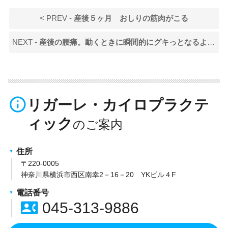
< PREV -
産後５ヶ月 おしりの筋肉がこる
NEXT -
産後の腰痛。動くときに瞬間的にグキっとなるような痛みがある（20代女性）
info_outline
リガーレ・カイロプラクテ
ィック
住所
〒220-0005
神奈川県横浜市西区南幸2－16－20 YKビル４F
電話番号
contact_phone
045-313-9886